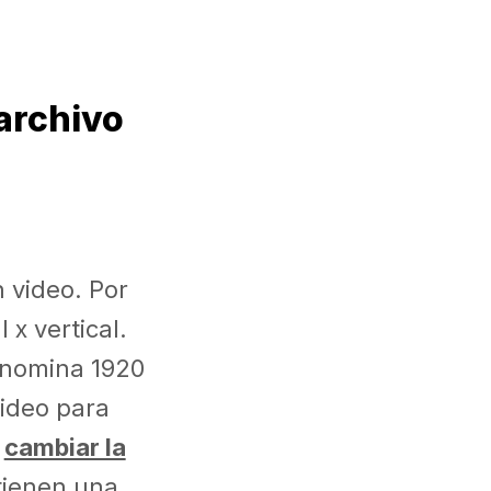
archivo
n video. Por
x vertical.
denomina 1920
video para
e
cambiar la
 tienen una