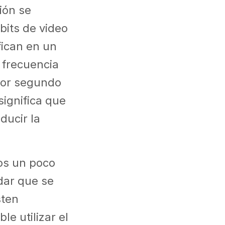
ión se
bits de video
ican en un
 frecuencia
por segundo
significa que
ducir la
os un poco
dar que se
sten
e utilizar el