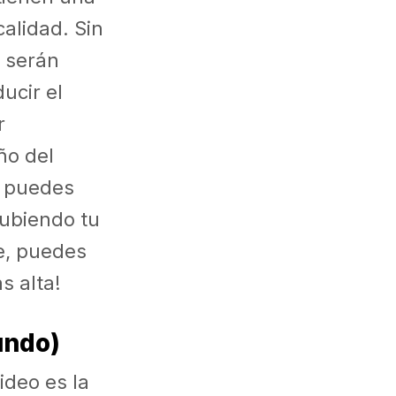
calidad. Sin
 serán
ucir el
r
ño del
, puedes
subiendo tu
e, puedes
s alta!
undo)
ideo es la