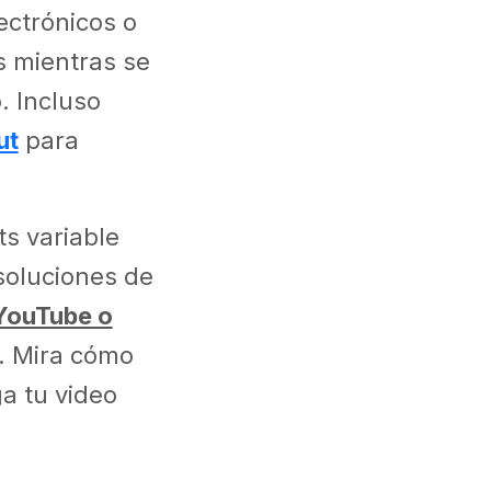
ectrónicos o
ts mientras se
. Incluso
ut
para
ts variable
soluciones de
YouTube o
. Mira cómo
a tu video