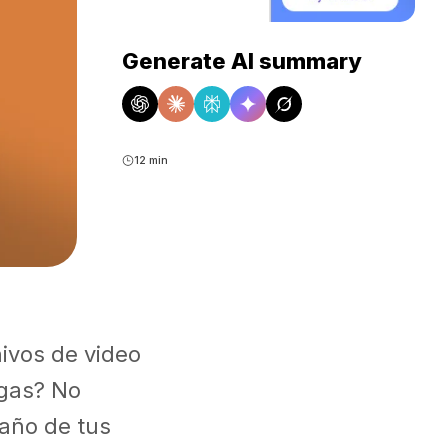
Generate AI summary
12 min
ivos de video
egas? No
maño de tus