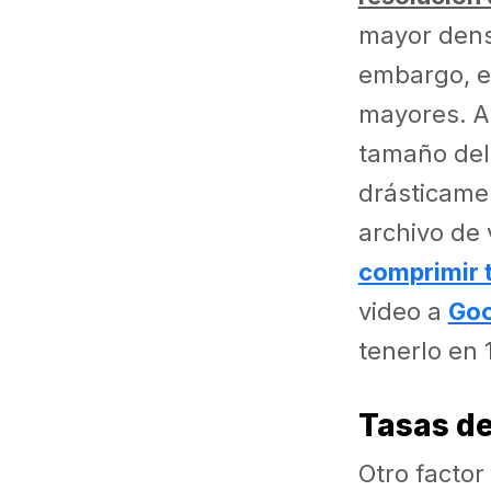
mayor densi
embargo, e
mayores. Al
tamaño del 
drásticamen
archivo de 
comprimir 
video a
Goo
tenerlo en 
Tasas de
Otro factor