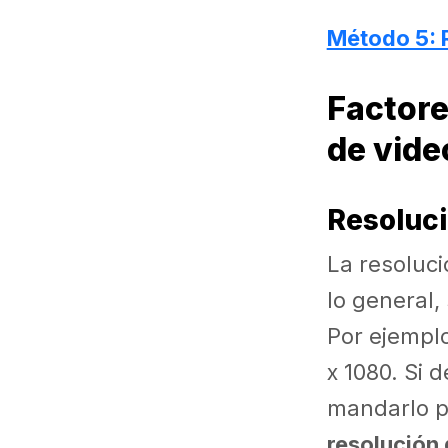
Método 5: 
Factore
de vide
Resoluc
La resoluci
lo general,
Por ejemplo
x 1080. Si 
mandarlo p
resolución 