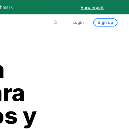
chmark
View report
Login
Sign up
n
ara
os y