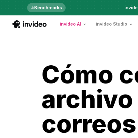
Benchmarks
6th Aug, Thursday
invide
invideo AI
invideo Studio
Cómo c
archivo
correos