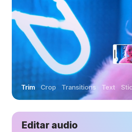
Trim
Crop
Transitions
Text
Sti
Editar audio