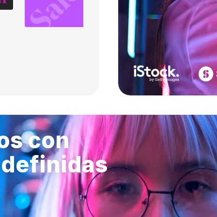
os con
edefinidas