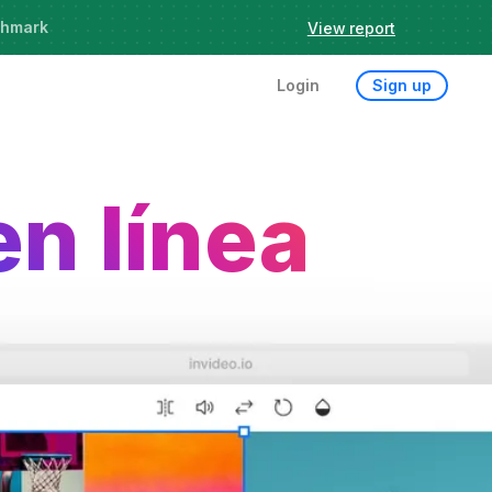
chmark
Register
Login
Sign up
en línea