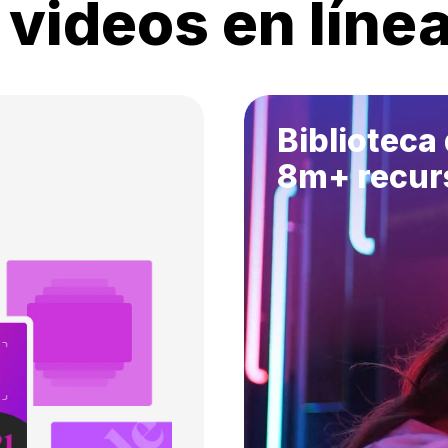
 videos en líne
Biblioteca
8m+ recur