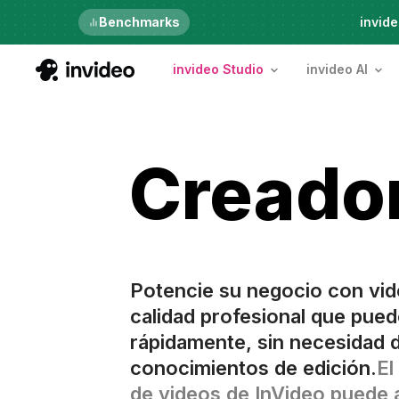
Benchmarks
6th Aug, Thursday
invide
invideo Studio
invideo AI
Creador
Potencie su negocio con vi
calidad profesional que pued
rápidamente, sin necesidad 
conocimientos de edición.
El
de videos de InVideo puede 