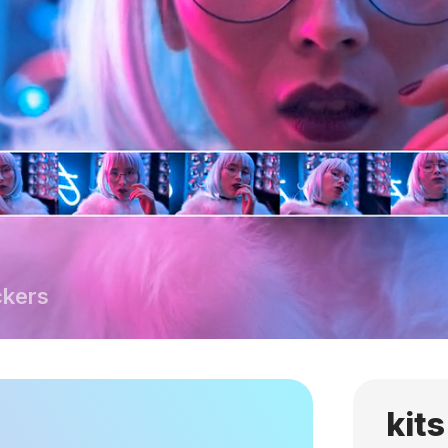
ckers
kit