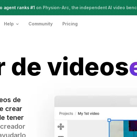
o agent ranks #1
Live Webinar:
on Physion-Arc, the independent AI video ben
How to use AI Agents for Creative Projects
Help
Community
Pricing
 de videos
deos de
e crear
de tener
 creador
ayudarlo