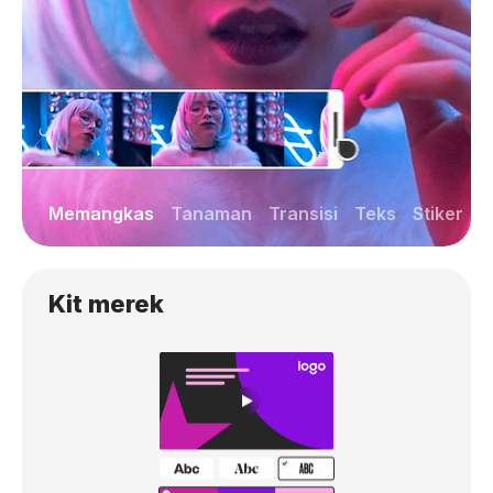
Memangkas
Tanaman
Transisi
Teks
Stiker
Kit merek