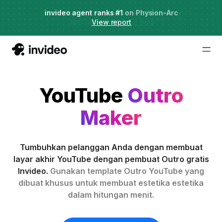
Agent Two,
invideo agent ranks #1
frontier creative intelligence
on Physion-Arc
Just launched
·
Try it now
YouTube
Outro
Maker
Tumbuhkan pelanggan Anda dengan membuat
layar akhir YouTube dengan pembuat Outro gratis
Invideo.
Gunakan template Outro YouTube yang
dibuat khusus untuk membuat estetika estetika
dalam hitungan menit.