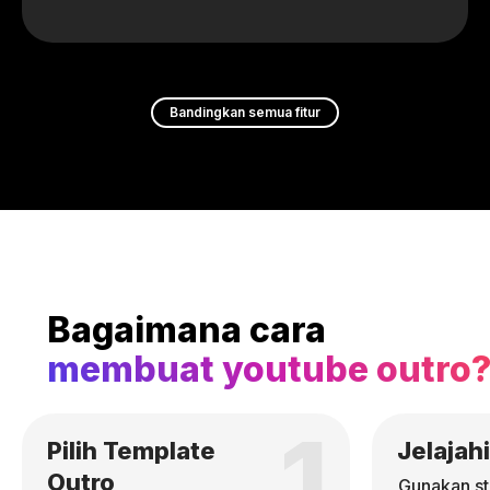
Bandingkan semua fitur
Bagaimana cara
membuat youtube outro
1
Pilih Template
Jelajahi
Outro
Gunakan st