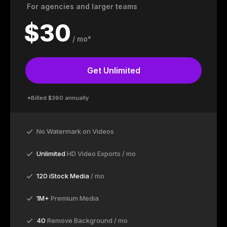
For agencies and larger teams
$
30
/ mo*
Get Unlimited
*Billed $360 annually
No Watermark on Videos
Unlimited
HD Video Exports / mo
120 iStock Media
/ mo
1M+
Premium Media
40
Remove Background / mo