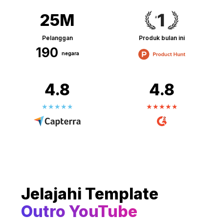
25M
Pelanggan
Produk bulan ini
190
negara
4.8
4.8
Jelajahi Template
Outro YouTube