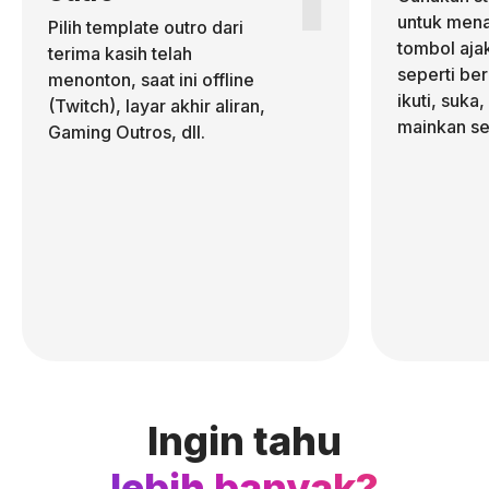
untuk men
Pilih template outro dari
tombol aja
terima kasih telah
seperti be
menonton, saat ini offline
ikuti, suka
(Twitch), layar akhir aliran,
mainkan sek
Gaming Outros, dll.
Ingin tahu
lebih banyak?