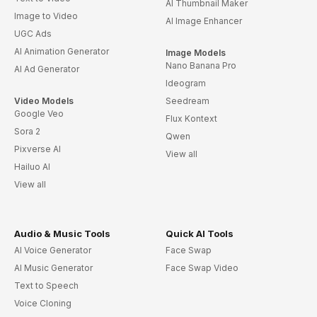
AI Thumbnail Maker
Image to Video
AI Image Enhancer
UGC Ads
AI Animation Generator
Image Models
Nano Banana Pro
AI Ad Generator
Ideogram
Video Models
Seedream
Google Veo
Flux Kontext
Sora 2
Qwen
Pixverse AI
View all
Hailuo AI
View all
Audio & Music Tools
Quick AI Tools
AI Voice Generator
Face Swap
AI Music Generator
Face Swap Video
Text to Speech
Voice Cloning