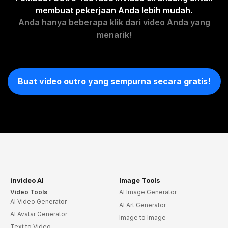
membuat pekerjaan Anda lebih mudah.
Anda hanya beberapa klik dari video Anda yang
menarik!
Buat video outro yang sempurna secara gratis!
invideo AI
Image Tools
Video Tools
AI Image Generator
AI Video Generator
AI Art Generator
AI Avatar Generator
Image to Image
Text to Video