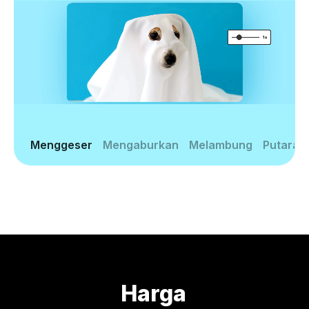
Menggeser
Mengaburkan
Melambung
Putaran
Harga