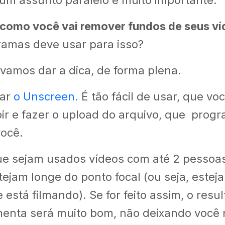
um assunto paralelo e muito importante.
como você vai remover fundos de seus ví
ramas deve usar para isso?
vamos dar a dica, de forma plena.
sar
o Unscreen.
É tão fácil de usar, que vo
ir e fazer o upload do arquivo, que progr
você.
que sejam usados vídeos com até 2 pessoa
ejam longe do ponto focal (ou seja, estej
está filmando). Se for feito assim, o resu
menta será muito bom, não deixando você