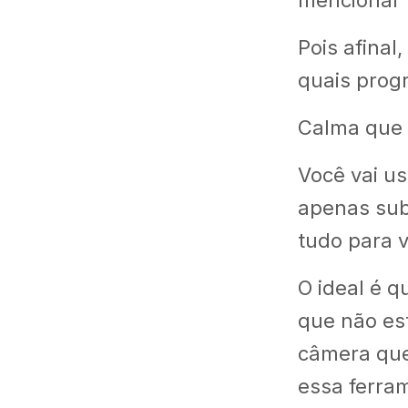
mencionar 
Pois afinal,
quais prog
Calma que 
Você vai u
apenas sub
tudo para 
O ideal é 
que não est
câmera que 
essa ferra