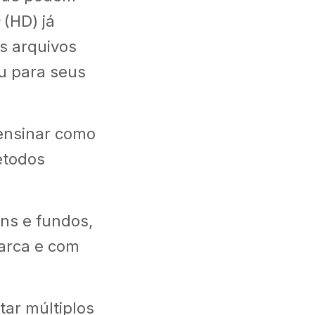
(HD) já
s arquivos
u para seus
 ensinar como
étodos
ns e fundos,
arca e com
ar múltiplos