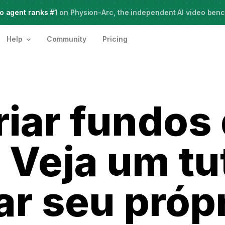
o agent ranks #1
Meet Agent Two,
on Physion-Arc, the independent AI video ben
frontier intelligence for creative work
Help
Community
Pricing
iar fundos
 Veja um tut
ar seu próp