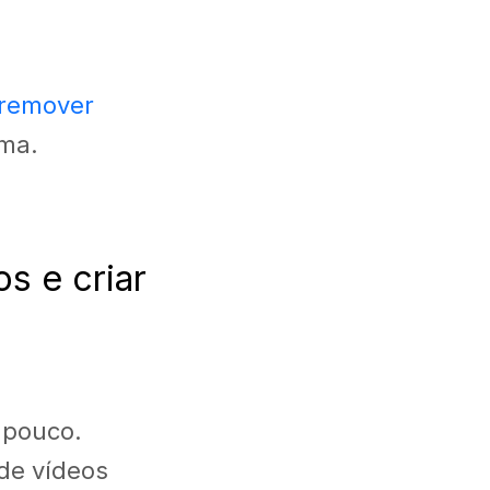
 remover
ema.
s e criar
 pouco.
 de vídeos