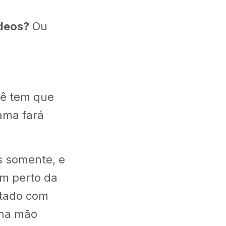
deos?
Ou
cê tem que
ama fará
s somente, e
am perto da
ltado com
 na mão