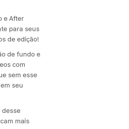
 e After
nte para seus
os de edição!
ão de fundo e
ídeos com
rque sem esse
o em seu
a desse
ficam mais