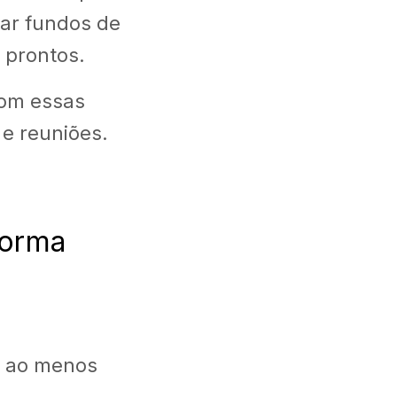
iar fundos de
 prontos.
com essas
e reuniões.
forma
em ao menos