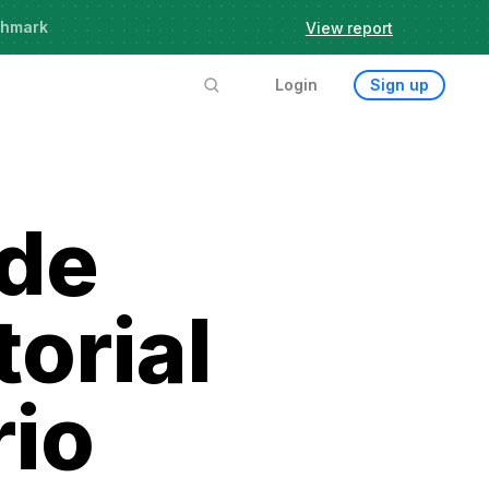
chmark
View report
Login
Sign up
 de
orial
rio