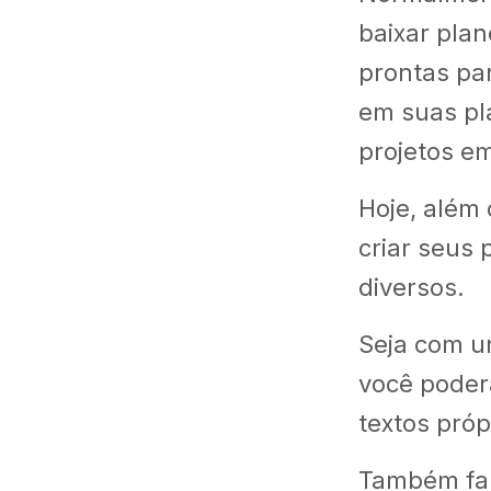
baixar pla
prontas pa
em suas pl
projetos em
Hoje, além 
criar seus 
diversos.
Seja com u
você pode
textos próp
Também fal