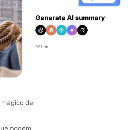
Generate AI summary
11 min
e mágico de
 que podem