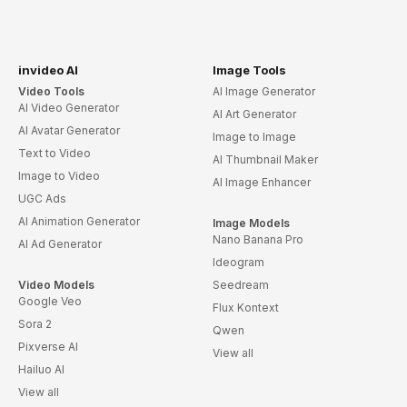
invideo AI
Image Tools
Video Tools
AI Image Generator
AI Video Generator
AI Art Generator
AI Avatar Generator
Image to Image
Text to Video
AI Thumbnail Maker
Image to Video
AI Image Enhancer
UGC Ads
AI Animation Generator
Image Models
Nano Banana Pro
AI Ad Generator
Ideogram
Video Models
Seedream
Google Veo
Flux Kontext
Sora 2
Qwen
Pixverse AI
View all
Hailuo AI
View all