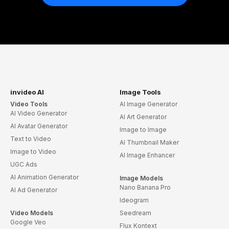
invideo AI
Image Tools
Video Tools
AI Image Generator
AI Video Generator
AI Art Generator
AI Avatar Generator
Image to Image
Text to Video
AI Thumbnail Maker
Image to Video
AI Image Enhancer
UGC Ads
AI Animation Generator
Image Models
Nano Banana Pro
AI Ad Generator
Ideogram
Video Models
Seedream
Google Veo
Flux Kontext