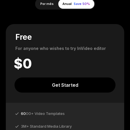
Por mês
Anual
Save 50%
Free
For anyone who wishes to try InVideo editor
$
0
Get Started
60
00+ Video Templates
3M+ Standard Media Library