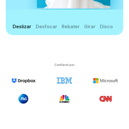
Deslizar
Desfocar
Rebater
Girar
Disco
Confiável por