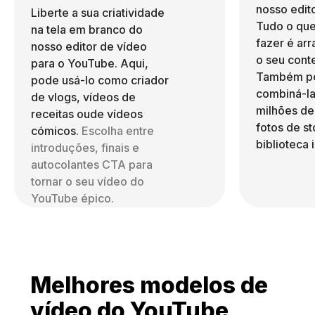
nosso edito
Liberte a sua criatividade
Tudo o que
na tela em branco do
fazer é arr
nosso editor de vídeo
o seu cont
para o YouTube. Aqui,
Também p
pode usá-lo como criador
combiná-la
de vlogs, vídeos de
milhões de
receitas oude vídeos
fotos de s
cómicos.
Escolha entre
biblioteca 
introduções, finais e
autocolantes CTA para
tornar o seu vídeo do
YouTube épico.
Melhores modelos de
vídeo do YouTube