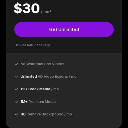
$
30
/ mo*
Get Unlimited
*Billed $360 annually
No Watermark on Videos
Unlimited
HD Video Exports / mo
120 iStock Media
/ mo
1M+
Premium Media
40
Remove Background / mo