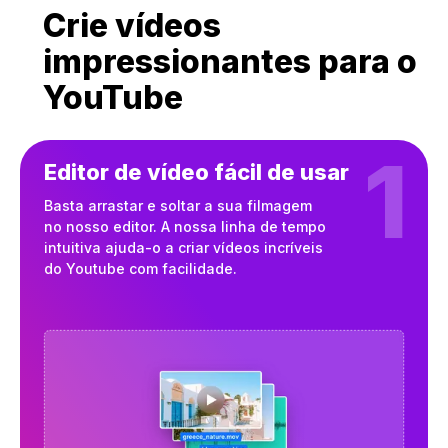
Crie vídeos
impressionantes para o
YouTube
1
Editor de vídeo fácil de usar
Basta arrastar e soltar a sua filmagem
no nosso editor. A nossa linha de tempo
intuitiva ajuda-o a criar vídeos incríveis
do Youtube com facilidade.