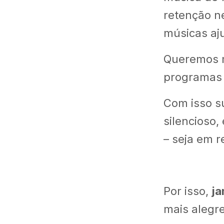
retenção ne
músicas aj
Queremos m
programas 
Com isso s
silencioso,
– seja em 
Por isso,
ja
mais aleg