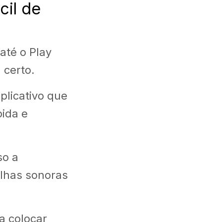
cil de
 até o Play
 certo.
plicativo que
ida e
so a
ilhas sonoras
a colocar