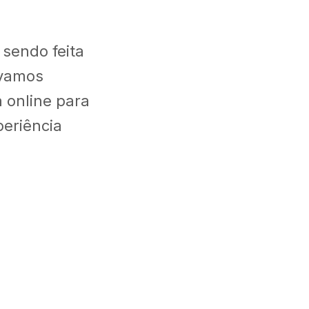
sendo feita
 vamos
 online para
periência