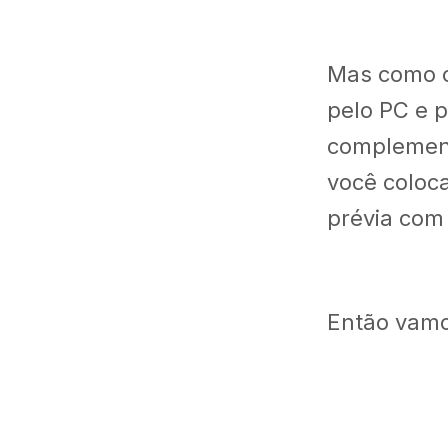
Mas como c
pelo PC e 
complement
você coloc
prévia com
Então vam