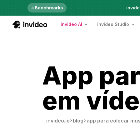
Just launched
Benchmarks
invide
invideo AI
invideo Studio
App par
em víde
invideo.io
blog
app para colocar mus