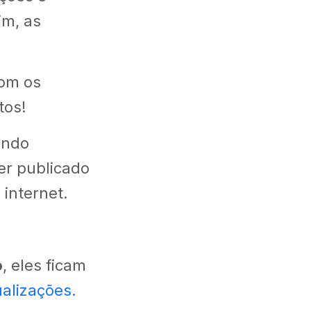
im, as
com os
tos!
undo
er publicado
 internet.
o
, eles ficam
ualizações.