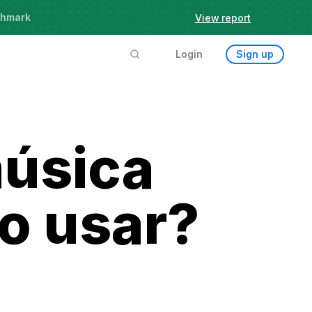
chmark
View report
Login
Sign up
música
o usar?