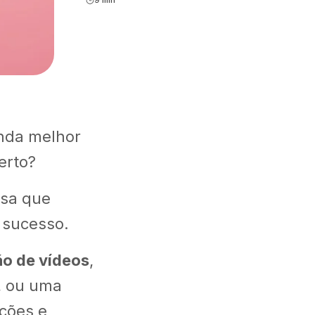
9 min
ainda melhor
erto?
esa que
 sucesso.
ão de vídeos
,
, ou uma
ações e