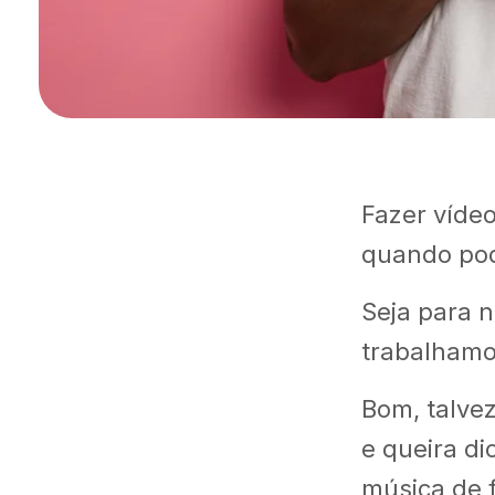
Fazer vídeo
quando pod
Seja para 
trabalhamo
Bom, talve
e queira d
música de f