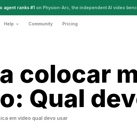
o agent ranks #1
Meet Agent Two,
on Physion-Arc, the independent AI video ben
frontier intelligence for creative work
Help
Community
Pricing
a colocar 
o: Qual dev
ica em video qual devo usar