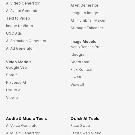
AI Video Generator
AI Art Generator
AI Avatar Generator
Image to Image
Text to Video
AI Thumbnail Maker
Image to Video
AI Image Enhancer
UGC Ads
AI Animation Generator
Image Models
Nano Banana Pro
AI Ad Generator
Ideogram
Video Models
Seedream
Google Veo
Flux Kontext
Sora 2
Qwen
Pixverse AI
View all
Hailuo AI
View all
Audio & Music Tools
Quick AI Tools
AI Voice Generator
Face Swap
AI Music Generator
Face Swap Video