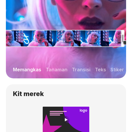
Memangkas
Tanaman
Transisi
Teks
Stiker
Kit merek