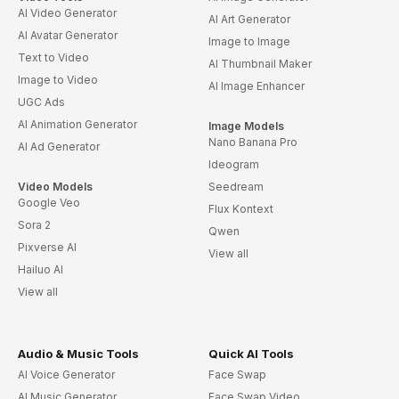
AI Video Generator
AI Art Generator
AI Avatar Generator
Image to Image
Text to Video
AI Thumbnail Maker
Image to Video
AI Image Enhancer
UGC Ads
AI Animation Generator
Image Models
Nano Banana Pro
AI Ad Generator
Ideogram
Video Models
Seedream
Google Veo
Flux Kontext
Sora 2
Qwen
Pixverse AI
View all
Hailuo AI
View all
Audio & Music Tools
Quick AI Tools
AI Voice Generator
Face Swap
AI Music Generator
Face Swap Video