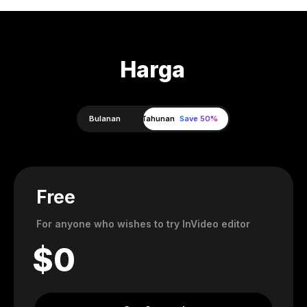
Harga
Bulanan
Tahunan
Save 50%
Free
For anyone who wishes to try InVideo editor
$
0