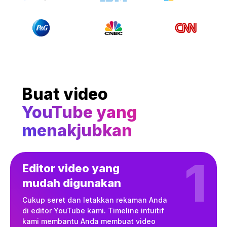
Buat video
YouTube yang
menakjubkan
1
Editor video yang
mudah digunakan
Cukup seret dan letakkan rekaman Anda
di editor YouTube kami. Timeline intuitif
kami membantu Anda membuat video