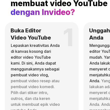
membuat video YouTube
dengan Invideo?
1
Buka Editor
Unggah
Video YouTube
Anda
Lepaskan kreativitas Anda
Mengungga
di kanvas kosong dari
editor You
editor video YouTube
mudah. Yan
kami. Di sini, Anda dapat
Anda lakuk
menggunakannya sebagai
menyeret 
pembuat video vlog,
menjatuhk
pembuat video resep atau
Anda.
Yang
pembuat video komedi.
lakukan ad
Pilih dari stiker intro,
menyeret 
outros, dan cta keren
menjatuhk
untuk membuat epik video
Anda. Anda