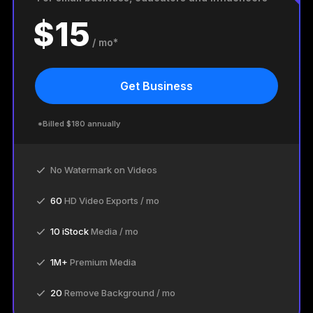
$
15
/ mo*
Get Business
*Billed $180 annually
No Watermark on Videos
60
HD Video Exports / mo
10 iStock
Media / mo
1M+
Premium Media
20
Remove Background / mo