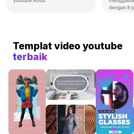
youtube Anda.
menggabu
dengan 8 j
stok dan fo
perpustakaa
kami.
Templat video youtube
terbaik