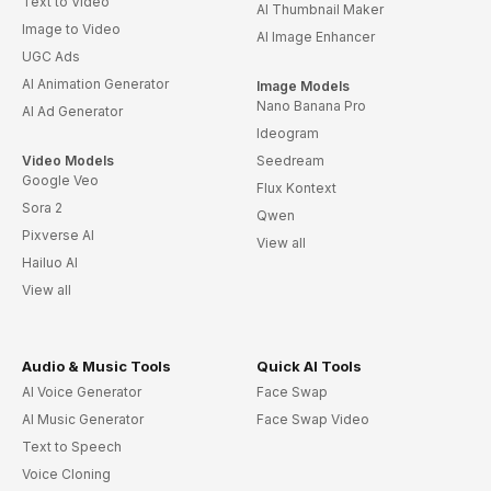
Text to Video
AI Thumbnail Maker
Image to Video
AI Image Enhancer
UGC Ads
AI Animation Generator
Image Models
Nano Banana Pro
AI Ad Generator
Ideogram
Video Models
Seedream
Google Veo
Flux Kontext
Sora 2
Qwen
Pixverse AI
View all
Hailuo AI
View all
Audio & Music Tools
Quick AI Tools
AI Voice Generator
Face Swap
AI Music Generator
Face Swap Video
Text to Speech
Voice Cloning