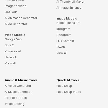
AI Thumbnail Maker
Image to Video
AI Image Enhancer
UGC Ads
AI Animation Generator
Image Models
Nano Banana Pro
AI Ad Generator
Ideogram
Video Models
Seedream
Google Veo
Flux Kontext
Sora 2
Qwen
Pixverse AI
View all
Hailuo AI
View all
Audio & Music Tools
Quick AI Tools
AI Voice Generator
Face Swap
AI Music Generator
Face Swap Video
Text to Speech
Voice Cloning