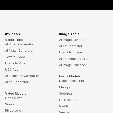
invideo AI
Image Tools
Video Tools
AI Image Generator
AI Video Generator
AI Art Generator
AI Avatar Generator
Image to Image
Text to Video
AI Thumbnail Maker
Image to Video
AI Image Enhancer
UGC Ads
AI Animation Generator
Image Models
Nano Banana Pro
AI Ad Generator
Ideogram
Video Models
Seedream
Google Veo
Flux Kontext
Sora 2
Qwen
Pixverse AI
View all