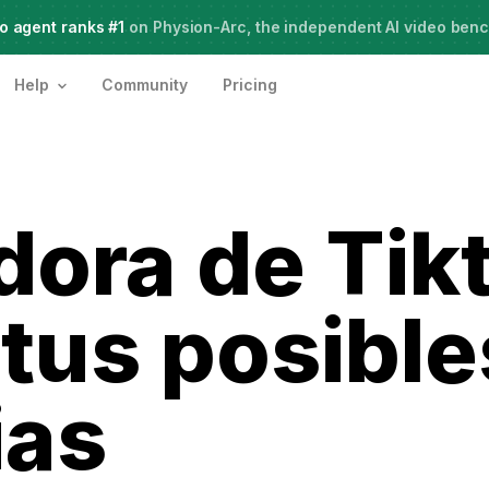
o agent ranks #1
Meet Agent Two,
on Physion-Arc, the independent AI video ben
frontier intelligence for creative work
Help
Community
Pricing
dora de Tik
 tus posible
ias