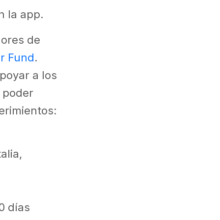
n la app.
dores de
or Fund
.
poyar a los
a poder
erimientos:
alia,
0 días