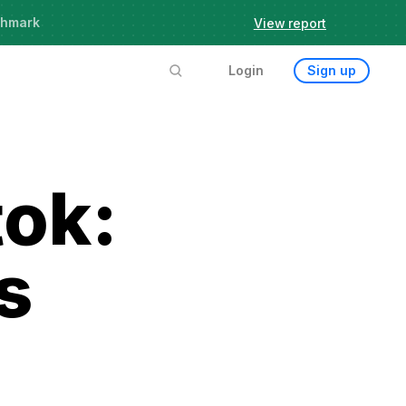
chmark
View report
Login
Sign up
tok:
s