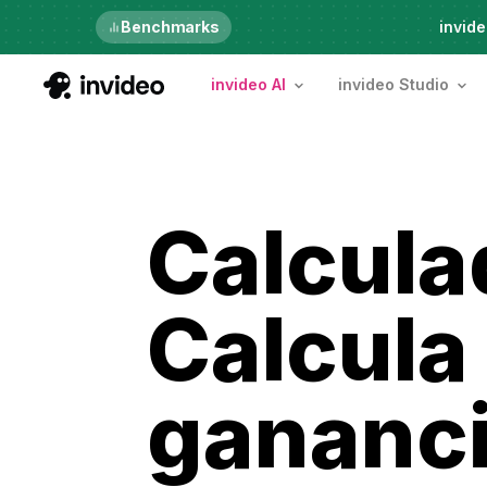
Just launched
Benchmarks
invide
invideo AI
invideo Studio
Calcula
Calcula
gananc