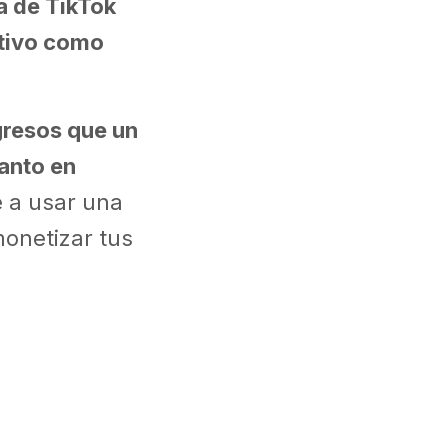
a de TikTok
ntivo como
gresos que un
anto en
 a usar una
monetizar tus