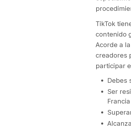
procedimie
TikTok tie
contenido 
Acorde a la
creadores p
participar 
Debes s
Ser res
Franci
Superar
Alcanza