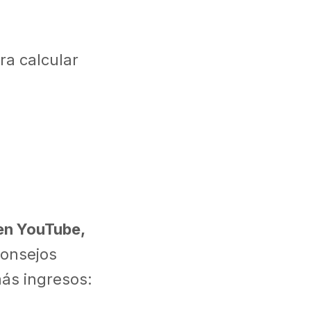
ra calcular
 en YouTube,
consejos
más ingresos: