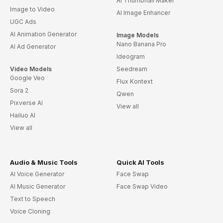
AI Thumbnail Maker
Image to Video
AI Image Enhancer
UGC Ads
AI Animation Generator
Image Models
Nano Banana Pro
AI Ad Generator
Ideogram
Video Models
Seedream
Google Veo
Flux Kontext
Sora 2
Qwen
Pixverse AI
View all
Hailuo AI
View all
Audio & Music Tools
Quick AI Tools
AI Voice Generator
Face Swap
AI Music Generator
Face Swap Video
Text to Speech
Voice Cloning