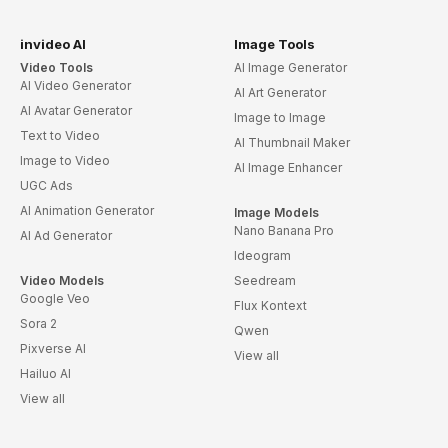
invideo AI
Image Tools
Video Tools
AI Image Generator
AI Video Generator
AI Art Generator
AI Avatar Generator
Image to Image
Text to Video
AI Thumbnail Maker
Image to Video
AI Image Enhancer
UGC Ads
AI Animation Generator
Image Models
Nano Banana Pro
AI Ad Generator
Ideogram
Video Models
Seedream
Google Veo
Flux Kontext
Sora 2
Qwen
Pixverse AI
View all
Hailuo AI
View all