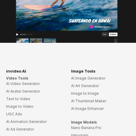
invideo AI
Image Tools
Video Tools
AI Image Generator
AI Video Generator
AI Art Generator
AI Avatar Generator
Image to Image
Text to Video
AI Thumbnail Maker
Image to Video
AI Image Enhancer
UGC Ads
AI Animation Generator
Image Models
Nano Banana Pro
AI Ad Generator
Ideogram