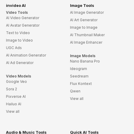
invideo AI
Image Tools
Video Tools
AI Image Generator
AI Video Generator
AI Art Generator
AI Avatar Generator
Image to Image
Text to Video
AI Thumbnail Maker
Image to Video
AI Image Enhancer
UGC Ads
AI Animation Generator
Image Models
Nano Banana Pro
AI Ad Generator
Ideogram
Video Models
Seedream
Google Veo
Flux Kontext
Sora 2
Qwen
Pixverse AI
View all
Hailuo AI
View all
Audio & Music Tools
Quick AI Tools