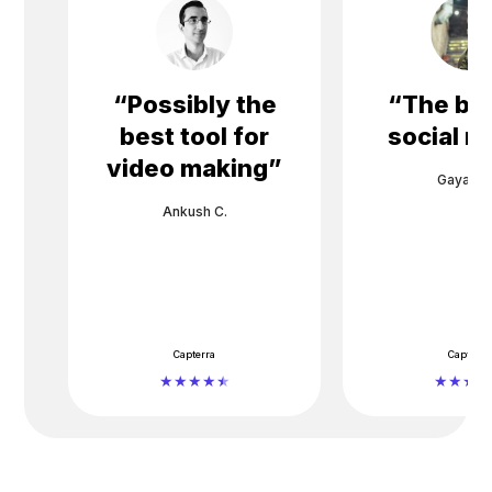
“
Possibly the
“
The bes
best tool for
social m
video making
”
Gayane 
Ankush C.
Capterra
Capterra