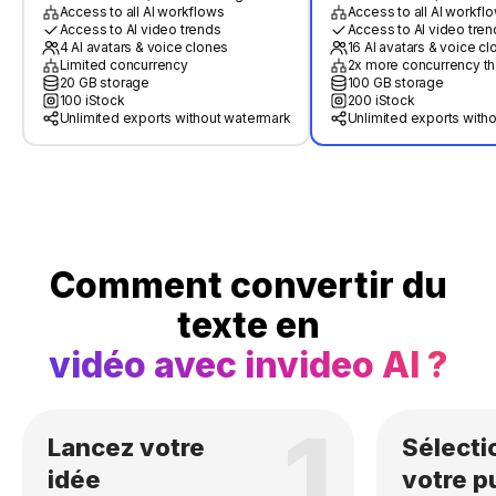
Access to all AI workflows
Access to all AI workfl
Access to AI video trends
Access to AI video tren
4 AI avatars & voice clones
16 AI avatars & voice c
Limited concurrency
2x more concurrency th
20 GB storage
100 GB storage
100 iStock
200 iStock
Unlimited exports without watermark
Unlimited exports with
Comment convertir du
texte en
vidéo avec invideo AI ?
1
Lancez votre
Sélecti
idée
votre p