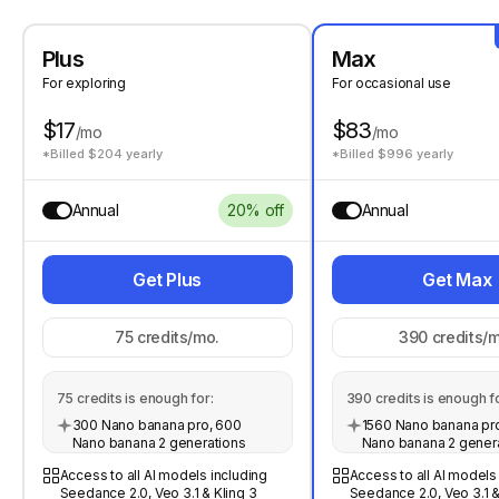
Plus
Max
For exploring
For occasional use
$17
$83
/mo
/mo
*Billed $204 yearly
*Billed $996 yearly
Annual
20% off
Annual
Get Plus
Get Max
75
credits/mo.
390
credits/m
75
credits is enough for:
390
credits is enough fo
300 Nano banana pro, 600
1560 Nano banana pro
Nano banana 2 generations
Nano banana 2 gener
Access to all AI models including
Access to all AI models
Seedance 2.0, Veo 3.1 & Kling 3
Seedance 2.0, Veo 3.1 &