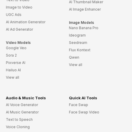
AI Thumbnail Maker
Image to Video
AI Image Enhancer
UGC Ads
AI Animation Generator
Image Models
Nano Banana Pro
AI Ad Generator
Ideogram
Video Models
Seedream
Google Veo
Flux Kontext
Sora 2
Qwen
Pixverse AI
View all
Hailuo AI
View all
Audio & Music Tools
Quick AI Tools
AI Voice Generator
Face Swap
AI Music Generator
Face Swap Video
Text to Speech
Voice Cloning