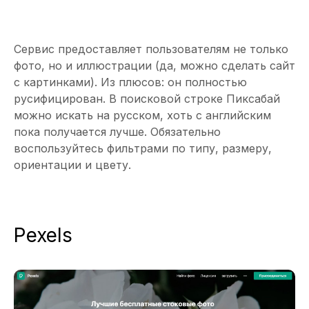
Сервис предоставляет пользователям не только
фото, но и иллюстрации (да, можно сделать
сайт
с картинками
). Из плюсов: он полностью
русифицирован. В поисковой строке
Пиксабай
можно искать на русском, хоть с английским
пока получается лучше. Обязательно
воспользуйтесь фильтрами по типу, размеру,
ориентации и цвету.
Pexels