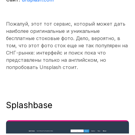
Пожалуй, этот тот сервис, который может дать
наиболее оригинальные и уникальные
бесплатные стоковые фото
. Дело, вероятно, в
том, что этот
фото сток
еще не так популярен на
СНГ-рынке: интерфейс и поиск пока что
представлены только на английском, но
попробовать Unsplash стоит.
Splashbase