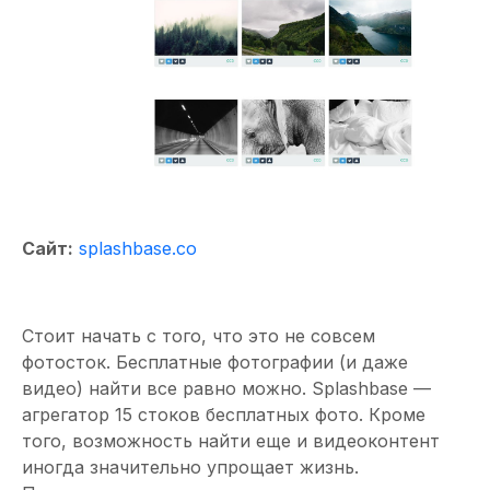
Сайт:
splashbase.co
Стоит начать с того, что это не совсем
фотосток. Бесплатные
фотографии (и даже
видео) найти все равно можно. Splashbase —
агрегатор 15 стоков бесплатных фото. Кроме
того, возможность найти еще и видеоконтент
иногда значительно упрощает жизнь.