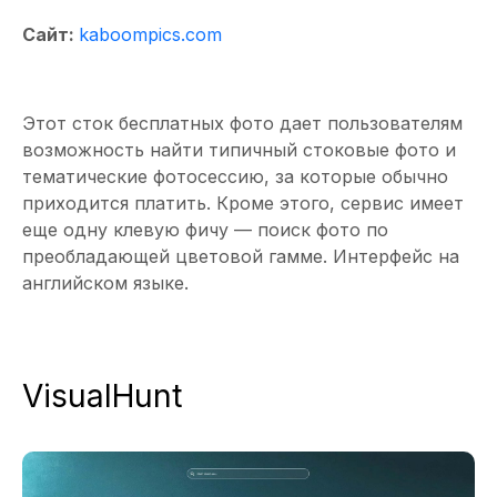
Сайт:
kaboompics.com
Этот
сток бесплатных фото
дает пользователям
возможность найти типичный стоковые фото и
тематические фотосессию, за которые обычно
приходится платить. Кроме этого, сервис имеет
еще одну клевую фичу — поиск фото по
преобладающей цветовой гамме. Интерфейс на
английском языке.
VisualHunt