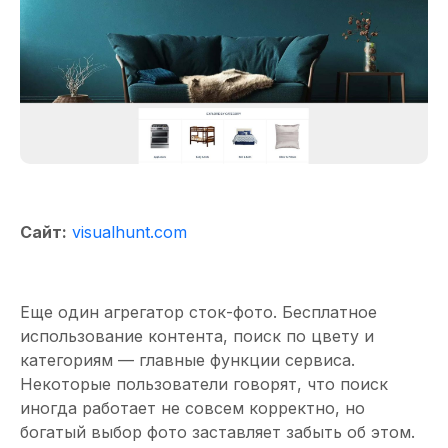
Сайт:
visualhunt.com
Еще один агрегатор
сток-фото. Бесплатное
использование контента, поиск по цвету и
категориям — главные функции сервиса.
Некоторые пользователи говорят, что поиск
иногда работает не совсем корректно, но
богатый выбор фото заставляет забыть об этом.