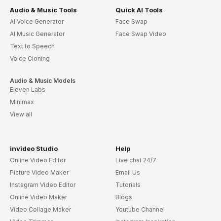
Audio & Music Tools
Quick AI Tools
AI Voice Generator
Face Swap
AI Music Generator
Face Swap Video
Text to Speech
Voice Cloning
Audio & Music Models
Eleven Labs
Minimax
View all
invideo Studio
Help
Online Video Editor
Live chat 24/7
Picture Video Maker
Email Us
Instagram Video Editor
Tutorials
Online Video Maker
Blogs
Video Collage Maker
Youtube Channel