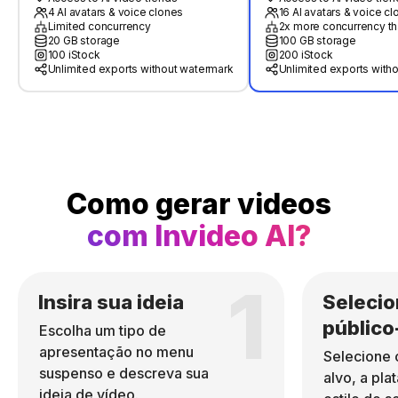
4 AI avatars & voice clones
16 AI avatars & voice c
Limited concurrency
2x more concurrency th
20 GB storage
100 GB storage
100 iStock
200 iStock
Unlimited exports without watermark
Unlimited exports with
Como gerar videos
com Invideo AI?
1
Insira sua ideia
Selecio
público
Escolha um tipo de
apresentação no menu
Selecione 
suspenso e descreva sua
alvo, a pla
ideia de vídeo.