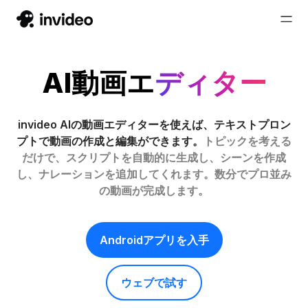
AI動画エ
ディター
invideo AIの動画エディターを使えば、テキストプロン
プトで動画の作成と編集ができます。
トピックを考える
だけで、スクリプトを自動的に生成し、シーンを作成
し、ナレーションを追加してくれます。数分でプロ並み
の動画が完成します。
Androidアプリを入手
ウェブで試す