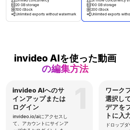
Limited concurrency
2x more concurrency th
20 GB storage
100 GB storage
100 iStock
200 iStock
Unlimited exports without watermark
Unlimited exports with
invideo AIを使った動画
の編集方法
1
invideo AIへのサ
ワーク
インアップまたは
選択し
ログイン
デアを
トに入
invideo.io/aiにアクセスし
て、アカウントにサインア
ドロップダ