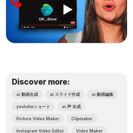
Discover more:
ai 動画生成
ai スライド作成
ai 動画編集
youtubeショート
ai 声 生成
Picture Video Maker
Clipmaker
Instagram Video Editor
Video Maker