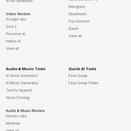
AI Ad Generator
Ideogram
Video Models
Seedream
Google Veo
Flux Kontext
Sora 2
Qwen
Pixverse AI
View all
Hailuo AI
View all
Audio & Music Tools
Quick AI Tools
AI Voice Generator
Face Swap
AI Music Generator
Face Swap Video
Text to Speech
Voice Cloning
Audio & Music Models
Eleven Labs
Minimax
View all