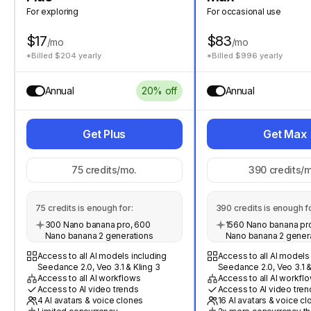
For exploring
For occasional use
$17
$83
/mo
/mo
*Billed $204 yearly
*Billed $996 yearly
Annual
20% off
Annual
Get Plus
Get Max
75
credits/mo.
390
credits/m
75
credits is enough for:
390
credits is enough fo
300 Nano banana pro, 600
1560 Nano banana pro
Nano banana 2 generations
Nano banana 2 gener
Access to all AI models including
Access to all AI models
Seedance 2.0, Veo 3.1 & Kling 3
Seedance 2.0, Veo 3.1 &
Access to all AI workflows
Access to all AI workfl
Access to AI video trends
Access to AI video tren
4 AI avatars & voice clones
16 AI avatars & voice c