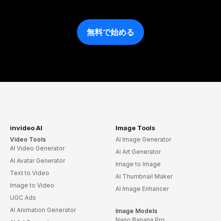
無料で始める
invideo AI
Image Tools
Video Tools
AI Image Generator
AI Video Generator
AI Art Generator
AI Avatar Generator
Image to Image
Text to Video
AI Thumbnail Maker
Image to Video
AI Image Enhancer
UGC Ads
AI Animation Generator
Image Models
Nano Banana Pro