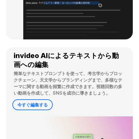
invideo AIによるテキストから動
画への編集
簡単なテキストプロンプトを使って、考古学からブロッ
クチェーン、天文学からブランディングまで、多様なテ
ーマに関する動画を頻繁に作成できます。視聴回数の多
い動画を作成して、SNSを成功に導きましょう。
今すぐ編集する