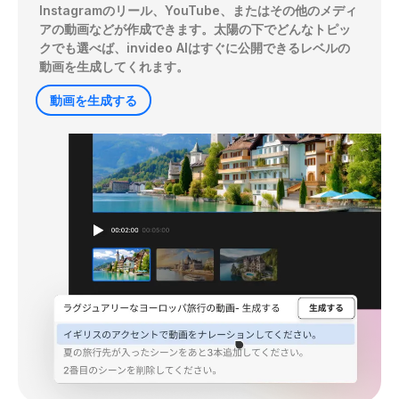
Instagramのリール、YouTube、またはその他のメディ
アの動画などが作成できます。太陽の下でどんなトピッ
クでも選べば、invideo AIはすぐに公開できるレベルの
動画を生成してくれます。
動画を生成する