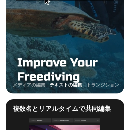
メディアの編集
テキストの編集
トランジション
複数名とリアルタイムで共同編集