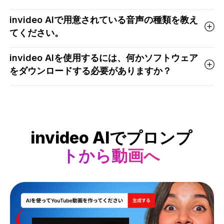
invideo AIで用意されている音声の種類を教え
てください。
invideo AIを使用するには、何かソフトウェア
をダウンロードする必要がありますか？
invideo AIでプロンプ
トから動画へ