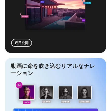
近日公開
動画に命を吹き込むリアルなナレ
ーション