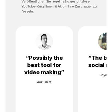
Veröffentlichen Sie regelmäßig gesichtslose
YouTube-Kurzfilme mit Al, um Ihre Zuschauer zu
fesseln.
“
Possibly the
“
The bes
best tool for
social m
video making
”
Gayane 
Ankush C.