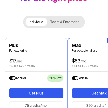
Individual
Team & Enterprise
Plus
Max
For exploring
For occasional use
$17
$83
/mo
/mo
*Billed $204 yearly
*Billed $996 yearly
Annual
20% off
Annual
Get Plus
Get Max
75
credits/mo.
390
credits/m