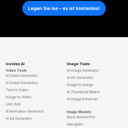
Legen Sie los – es ist kostenlos!
invideo AI
Image Tools
Video Tools
AI Image Generator
AI Video Generator
AI Art Generator
AI Avatar Generator
Image to Image
Text to Video
AI Thumbnail Maker
Image to Video
AI Image Enhancer
UGC Ads
AI Animation Generator
Image Models
Nano Banana Pro
AI Ad Generator
Ideogram