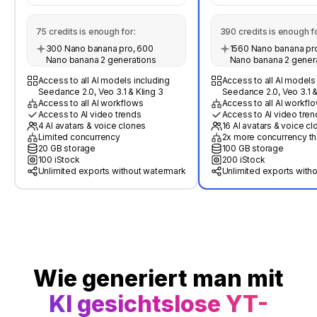
75
credits is enough for:
390
credits is enough fo
300 Nano banana pro, 600
1560 Nano banana pro
Nano banana 2 generations
Nano banana 2 gener
Access to all AI models including
Access to all AI models
Seedance 2.0, Veo 3.1 & Kling 3
Seedance 2.0, Veo 3.1 &
Access to all AI workflows
Access to all AI workfl
Access to AI video trends
Access to AI video tren
4 AI avatars & voice clones
16 AI avatars & voice c
Limited concurrency
2x more concurrency th
20 GB storage
100 GB storage
100 iStock
200 iStock
Unlimited exports without watermark
Unlimited exports with
Wie generiert man mit
KI gesichtslose YT-