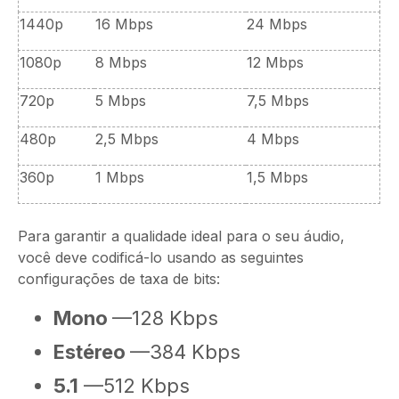
1440p
16 Mbps
24 Mbps
1080p
8 Mbps
12 Mbps
720p
5 Mbps
7,5 Mbps
480p
2,5 Mbps
4 Mbps
360p
1 Mbps
1,5 Mbps
Para garantir a qualidade ideal para o seu áudio,
você deve codificá-lo usando as seguintes
configurações de taxa de bits:
Mono
—128 Kbps
Estéreo
—384 Kbps
5.1
—512 Kbps